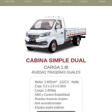
NACIONAL
OFICIAL
A MEDIDA
ASEGURADA
USADOS
3 AÑOS
CABINA SIMPLE DUAL
CARGA 1.8t
RUEDAS TRASERAS DUALES
·
Motor: 1.600cm³ · 122CV · Nafta
·
Caja: 3.2 x 1.6 x 0.36m
·
Carga: 1.800kg
·
ABS y Control Estabilidad
·
Ruedas traseras duales
·
Aire acondicionado
·
Equipo audio estéreo