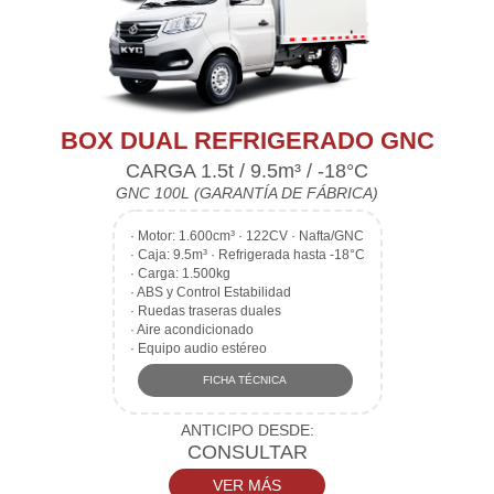
BOX DUAL REFRIGERADO GNC
CARGA 1.5t / 9.5m³ / -18°C
GNC 100L (GARANTÍA DE FÁBRICA)
·
Motor: 1.600cm³ · 122CV · Nafta/GNC
·
Caja: 9.5m³ · Refrigerada hasta -18°C
·
Carga: 1.500kg
·
ABS y Control Estabilidad
·
Ruedas traseras duales
·
Aire acondicionado
·
Equipo audio estéreo
FICHA TÉCNICA
ANTICIPO DESDE:
CONSULTAR
VER MÁS