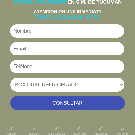
OFICIAL KYC MAMUT
EN S.M. DE TUCUMÁN
ATENCIÓN ONLINE INMEDIATA
TODOS LOS DÍAS / 24 HORAS
CONSULTAR
✓
✓
✓
✓
✓
✓
ORIGEN
POST VENTA
FINANCIACIÓN
RECOMPRA
RECIBIMOS
GARANTÍA